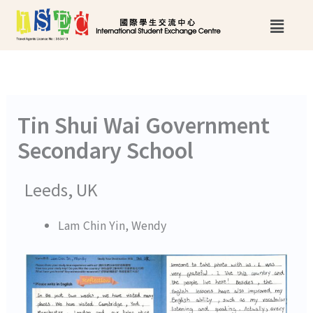
跳
Main
至
Menu
主
要
內
Tin Shui Wai Government
容
Secondary School
Leeds, UK
Lam Chin Yin, Wendy