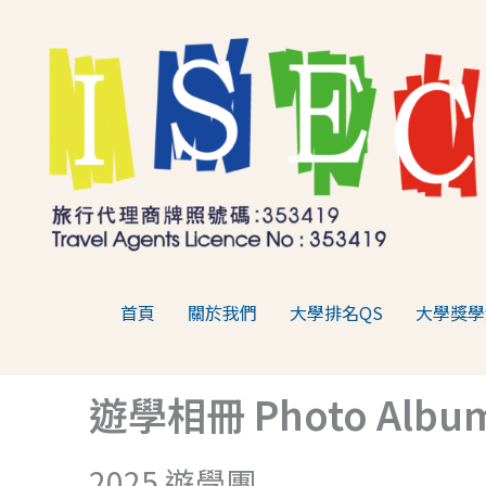
跳
至
主
要
內
容
首頁
關於我們
大學排名QS
大學獎學
遊學相冊 Photo Albu
2025 遊學團