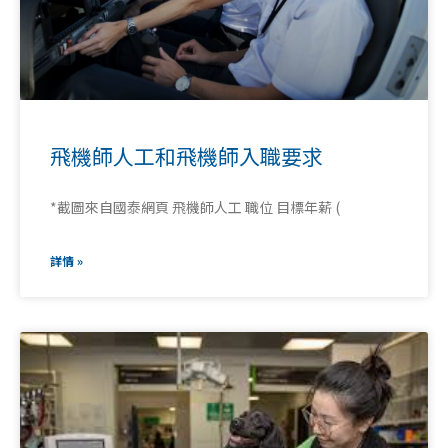
飛機師人工和飛機師入職要求
*截圖來自國泰網頁 飛機師人工 職位 目標年薪 (
詳情 »