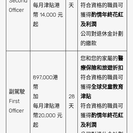
Second
每月津貼港
天
符合資格的職員可
Officer
幣 14,000 元
獲得
酌情年終花紅
起
及利潤
公司對退休金計劃
的繳款
您和您的家屬的
醫
療保險和旅遊折扣
897,000港
符合資格的職員可
幣
獲得
全球兒童教育
副駕駛
加
28
津貼
First
每月津貼港
天
符合資格的職員可
Officer
幣20,000 元
獲得
酌情年終花紅
起
及利潤