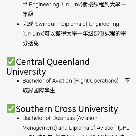
of Engineering (UniLink)銜接課程到大學一
年級.
完成 Swinburn Diploma of Engineering
(UniLink)可以獲得大學一年級部份課程的學
分括免.
Central Queenland
University
Bachelor of Aviation (Flight Operations) – 不
取錄國際學生
Southern Cross University
Bachelor of Business (Aviation
Management) and Diploma of Aviation (CPL