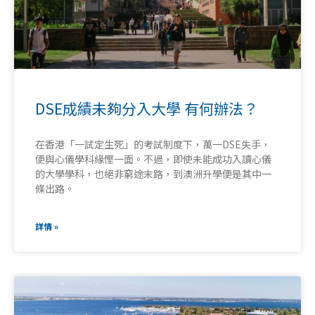
DSE成績未夠分入大學 有何辦法？
在香港「一試定生死」的考試制度下，萬一DSE失手，
便與心儀學科緣慳一面。不過，即使未能成功入讀心儀
的大學學科，也絕非窮途末路，到澳洲升學便是其中一
條出路。
詳情 »