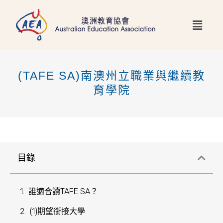
跳
Main
至
Menu
主
要
內
(TAFE SA)南澳州立職業與繼續教
容
育學院
目錄
誰適合讀TAFE SA？
(1)期望銜接大學