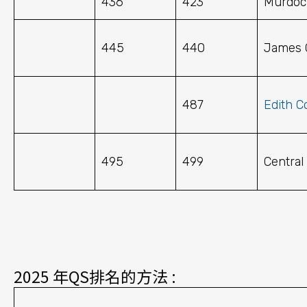
436
423
Murdoch
445
440
James C
487
Edith C
495
499
Central
2025 年QS排名的方法 :