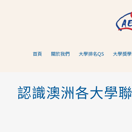
跳
至
主
要
內
容
首頁
關於我們
大學排名QS
大學獎學
認識澳洲各大學聯盟