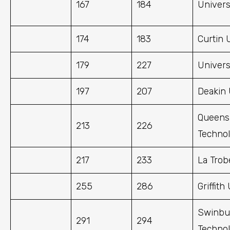
167
184
Univers
174
183
Curtin 
179
227
Univers
197
207
Deakin 
Queensl
213
226
Techno
217
233
La Trob
255
286
Griffith
Swinbur
291
294
Techno