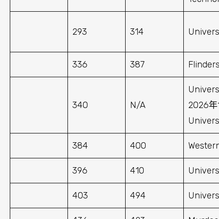
293
314
Univers
336
387
Flinder
Univers
340
N/A
2026年
Univer
384
400
Western
396
410
Univers
403
494
Univers