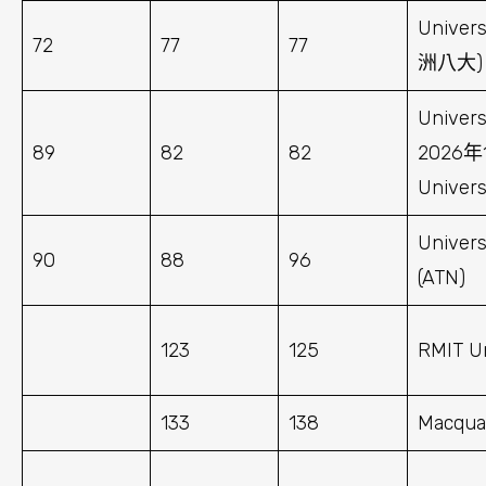
Univers
72
77
77
洲八大)
Univer
89
82
82
2026年
Univer
Univers
90
88
96
(ATN)
123
125
RMIT Un
133
138
Macquai