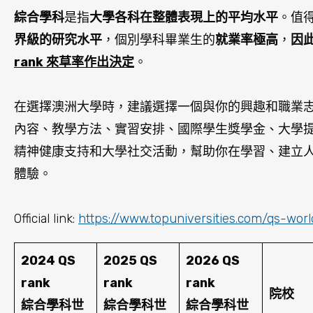
綜合學科
是指
大學各科在整體表現上的平均水平
。值
界級的研究水平
，個別學科畢業生的
就業率極高
，
因
rank 來草率作出決定
。
在選擇澳洲大學時，建議選擇一個與你的興趣和職業
內容、教學方法、實習安排、國際學生獎學金、大學
精神健康支持和大學社交活動，幫助你在學習、建立
體驗。
Official link:
https://www.topuniversities.com/qs-worl
2024 QS
2025 QS
2026 QS
rank
rank
rank
院校
綜合學科世
綜合學科世
綜合學科世