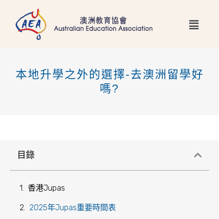
跳
Main
至
Menu
主
要
內
本地升學之外的選擇-去澳洲留學好
容
嗎?
目錄
香港Jupas
2025年Jupas重要時間表