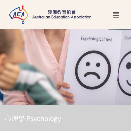
跳
Main
至
Menu
主
要
內
容
心理學 Psychology