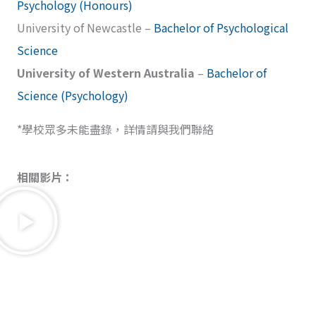
Psychology (Honours)
University of Newcastle –
Bachelor of Psychological
Science
University of Western Australia
–
Bachelor of
Science (Psychology)
*學校眾多未能盡錄，詳情請與我們聯絡
相關影片：