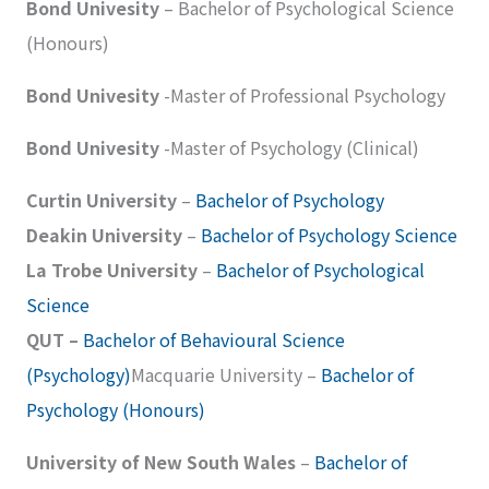
Bond Univesity
– Bachelor of Psychological Science
(Honours)
Bond Univesity
-Master of Professional Psychology
Bond Univesity
-Master of Psychology (Clinical)
Curtin University
–
Bachelor of Psychology
Deakin University
–
Bachelor of Psychology Science
La Trobe University
–
Bachelor of Psychological
Science
QUT –
Bachelor of Behavioural Science
(Psychology)
Macquarie University –
Bachelor of
Psychology (Honours)
University of New South Wales
–
Bachelor of