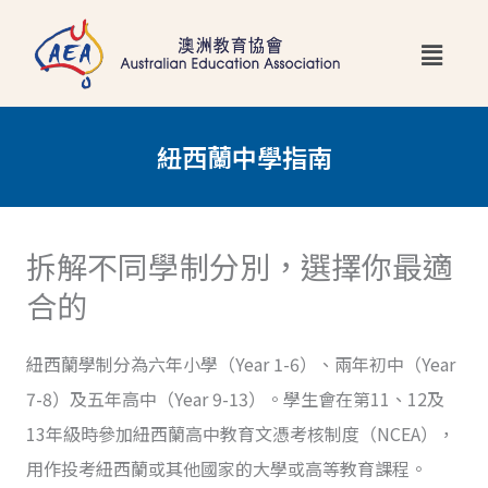
跳
Main
至
Menu
主
要
紐西蘭中學指南
內
容
拆解不同學制分別，選擇你最適
合的
紐西蘭學制分為六年小學（Year 1-6）、兩年初中（Year
7-8）及五年高中（Year 9-13）。學生會在第11、12及
13年級時參加紐西蘭高中教育文憑考核制度（NCEA），
用作投考紐西蘭或其他國家的大學或高等教育課程。