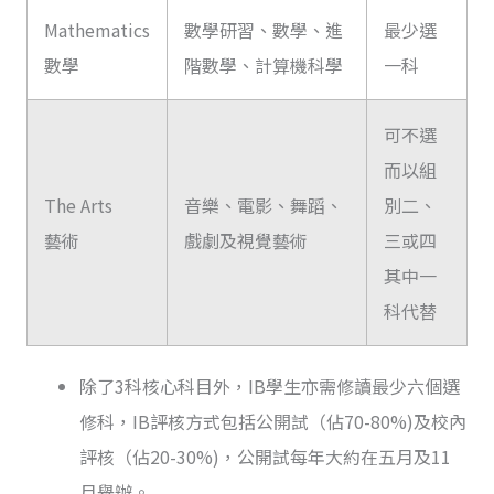
Mathematics
數學研習、數學、進
最少選
數學
階數學、計算機科學
一科
可不選
而以組
The Arts
音樂、電影、舞蹈、
別二、
藝術
戲劇及視覺藝術
三或四
其中一
科代替
除了3科核心科目外，IB學生亦需修讀最少六個選
修科，IB評核方式包括公開試（佔70-80%)及校內
評核（佔20-30%)，公開試每年大約在五月及11
月舉辦。