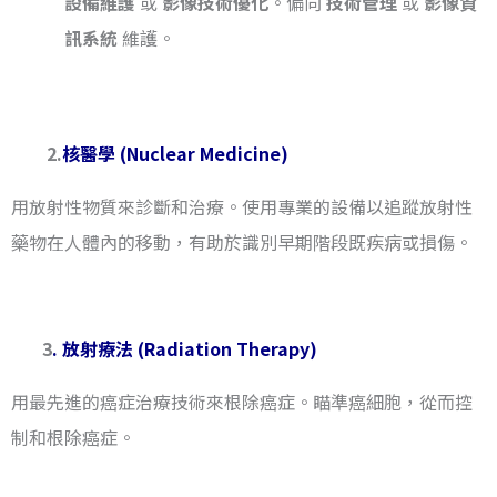
設備維護
或
影像技術優化
。偏向
技術管理
或
影像資
訊系統
維護。
2.
核醫學 (Nuclear Medicine)
用放射性物質來診斷和治療。使用專業的設備以追蹤放射性
藥物在人體內的移動，有助於識別早期階段既疾病或損傷。
3
. 放射療法 (Radiation Therapy)
用最先進的癌症治療技術來根除癌症。瞄準癌細胞，從而控
制和根除癌症。