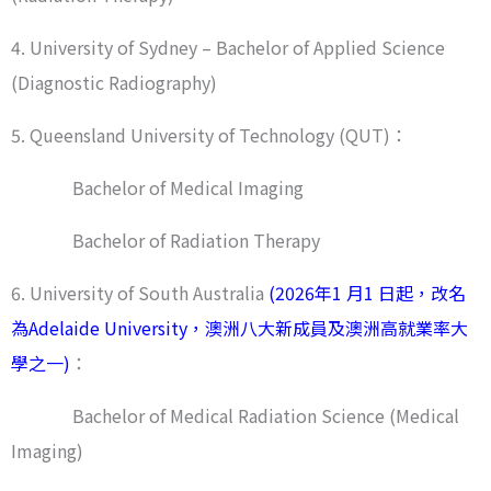
4. University of Sydney – Bachelor of Applied Science
(Diagnostic Radiography)
5. Queensland University of Technology (QUT)：
Bachelor of Medical Imaging
Bachelor of Radiation Therapy
6. University of South Australia
(2026年1 月1 日起，改名
為Adelaide University，澳洲八大新成員及澳洲高就業率大
學之一)
：
Bachelor of Medical Radiation Science (Medical
Imaging)