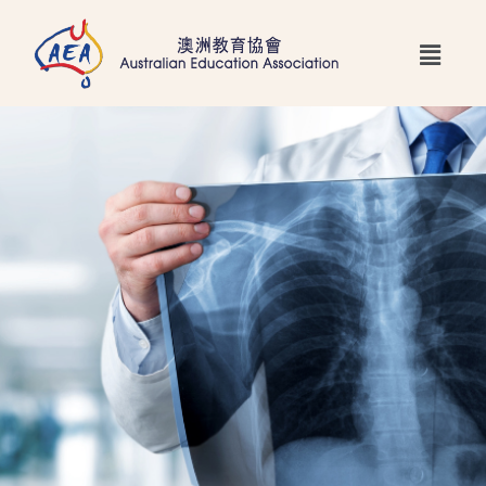
跳
Main
至
Menu
主
要
內
容