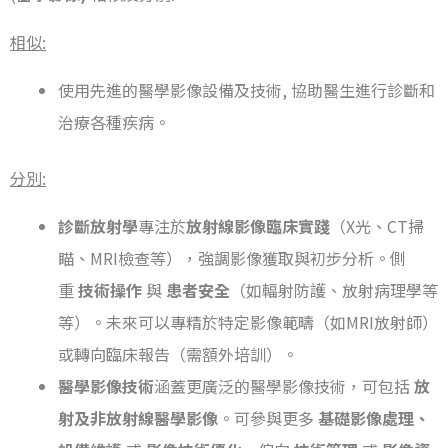
相似:
使用先進的醫學影像設備及技術, 協助醫生進行診斷和
治療各種疾病。
分別:
診斷放射學
專注於
放射線影像臨床實踐
（X光、CT掃
瞄、MRI檢查等），強調影像獲取與初步分析。側
重
技術操作
與
患者安全
（如輻射防護、放射病理學等
等）。未來可以專精於特定影像範疇（如MRI放射師）
或轉向臨床報告（需額外培訓）。
醫學影像技術
涵蓋更廣泛的醫學影像技術，可包括
放
射及非放射線醫學影像
。可參與更多
基礎影像處理、