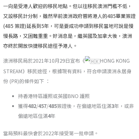
一向是受港人歡迎的移民地點。但以往移民澳洲門檻不低，
又設移民計分制，雖然早前澳洲政府曾將港人的485畢業簽證
(485 簽證)延長到5年，可是要成功申請到移民當地可說是慢
慢長路，又困難重重。好消息是，繼英國及加拿大後，澳洲
亦終於開放快捷移民途徑予港人。
澳洲移民局於2021年10月29日宣布《
HONG KONG
STREAM》移民途徑，根據現有資料，符合申請澳洲永居身
份 (PR)的條件如下 ：
持香港特區護照或英國BNO 護照
獲得
482
/
457
/
485
簽證後，在偏遠地區住滿
3
年，或非
偏遠地區住滿
4
年
當局預料最快會於2022年接受第一批申請。