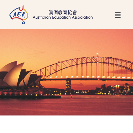
跳
Main
至
Menu
主
要
內
容