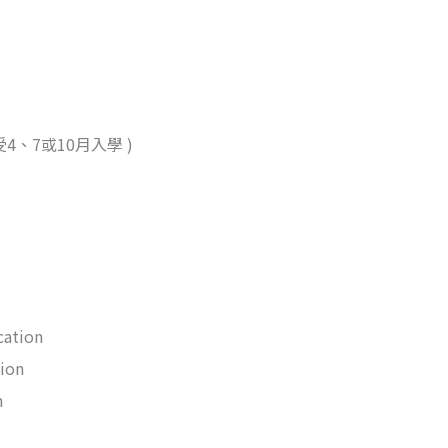
、7或10月入學 )
cation
tion
n