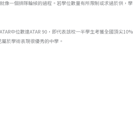
，就像一個排隊輪候的過程。若學位數量有所限制或求過於供，
TAR中位數達ATAR 90，即代表該校一半學生考獲全國頂尖10
，已屬於學術表現很優秀的中學。