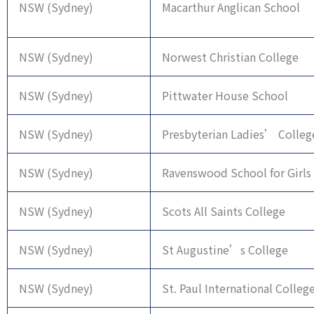
NSW (Sydney)
Macarthur Anglican School
NSW (Sydney)
Norwest Christian College
NSW (Sydney)
Pittwater House School
NSW (Sydney)
Presbyterian Ladies’ Colleg
NSW (Sydney)
Ravenswood School for Girls
NSW (Sydney)
Scots All Saints College
NSW (Sydney)
St Augustine’s College
NSW (Sydney)
St. Paul International Colleg