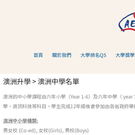
跳
至
主
要
內
容
首頁
關於我們
大學排名QS
大學獎學
澳洲升學 > 澳洲中學名單
澳洲的中小學課程由六年小學（Year 1-6）及六年中學（ y
學、資訊科技等科目。學生完成12年級後會參加由各省政府
澳洲中小學種類:
男女校 (Co-ed), 女校(Girls), 男校(Boys)