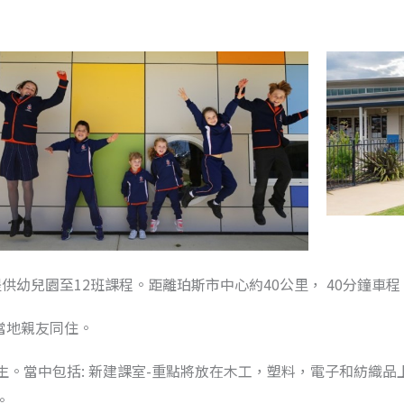
所男女校。提供幼兒園至12班課程。距離珀斯市中心約40公里， 40分鐘車程
當地親友同住。
。當中包括: 新建課室-重點將放在木工，塑料，電子和紡織
。