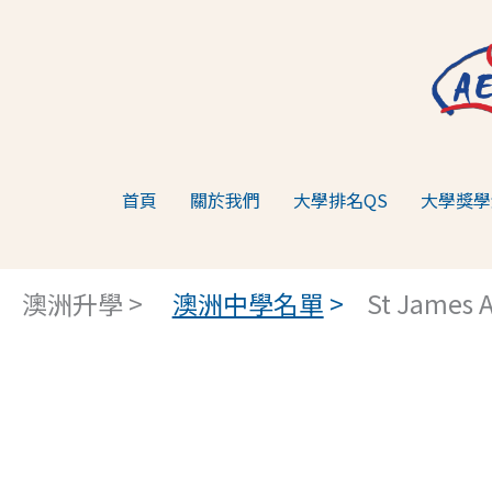
跳
至
主
要
內
容
首頁
關於我們
大學排名QS
大學獎學
澳洲升學 >
澳洲中學名單
>
St James A