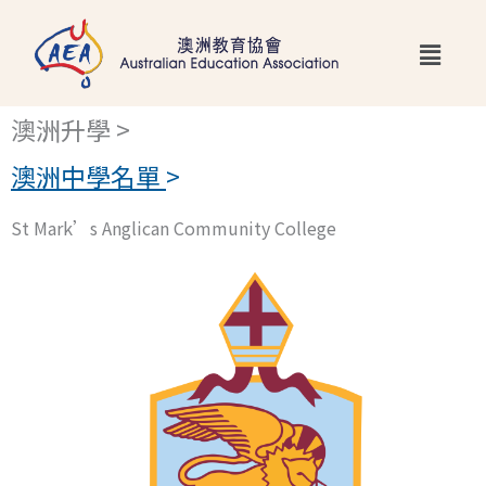
跳
Main
至
Menu
主
要
澳洲升學 >
內
澳洲中學名單
>
容
St Mark’s Anglican Community College