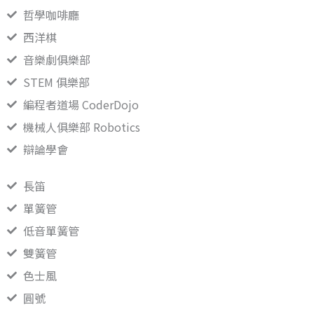
哲學咖啡廳
西洋棋
音樂劇俱樂部
STEM 俱樂部
編程者道場 CoderDojo
機械人俱樂部 Robotics
辯論學會
長笛
單簧管
低音單簧管
雙簧管
色士風
圓號