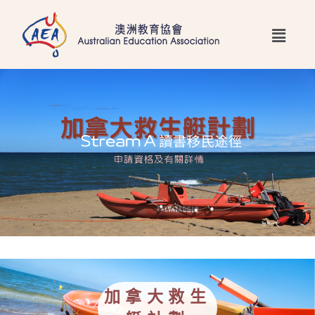
跳
Main
至
Menu
主
要
內
容
加拿大救生