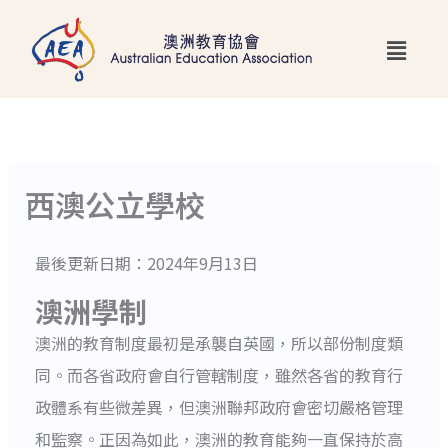
跳
Main
至
Menu
主
要
內
容
西澳公立學校
最後更新日期：2024年9月13日
澳洲學制
澳洲的教育制度最初是承襲自英國，所以部份制度類
同。而各省政府會自行管轄制度，雖然各省的教育行
政體系有些微差異，但澳洲聯邦政府會密切嚴格管理
和監察。正因為如此，澳洲的教育能夠一直保持於高