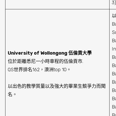
3)
以
B
S
B
I
University of Wollongong 伍倫貢大學
B
位於距離悉尼一小時車程的伍倫貢市.
B
QS世界排名162，澳洲top 10。
B
B
以出色的教學質量以及強大的畢業生競爭力而聞
B
名。
B
B
B