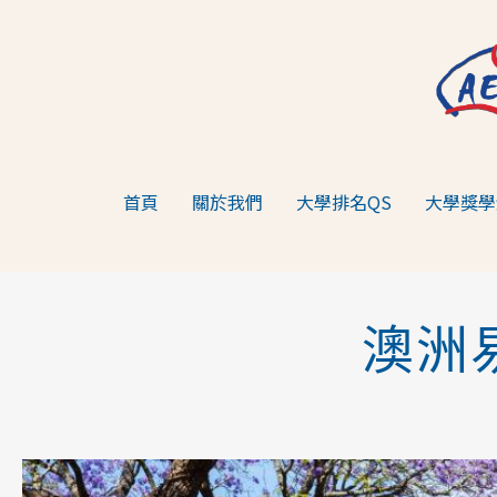
跳
至
主
要
內
容
首頁
關於我們
大學排名QS
大學獎學
澳洲