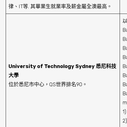
律、IT等. 其畢業生就業率及薪金屬全澳最高。
以
B
B
B
B
University of Technology Sydney 悉尼科技
B
大學
B
位於悉尼市中心，QS世界排名90。
B
B
m
1)
2)