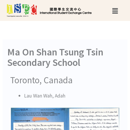
跳
Main
至
Menu
主
要
內
Ma On Shan Tsung Tsin
容
Secondary School
Toronto, Canada
Lau Wan Wah, Adah