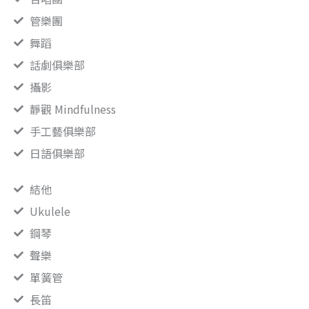
管樂團
舞蹈
話劇俱樂部
攝影
靜觀 Mindfulness
手工藝俱樂部
日語俱樂部
結他
Ukulele
鋼琴
聲樂
單簧管
長笛