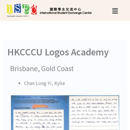
跳
Main
至
Menu
主
要
內
HKCCCU Logos Academy
容
Brisbane, Gold Coast
Chan Long Yi, Kylie