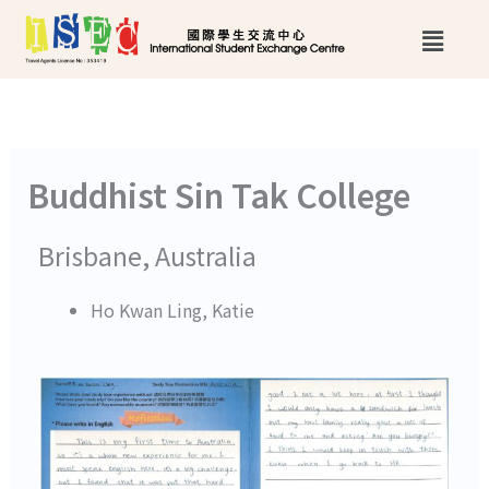
跳
Main
至
Menu
主
要
內
Buddhist Sin Tak College
容
Brisbane, Australia
Ho Kwan Ling, Katie