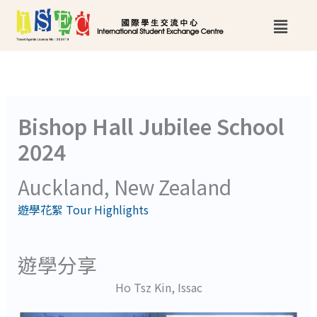
跳
Main
至
Menu
主
要
內
Bishop Hall Jubilee School
容
2024
Auckland, New Zealand
遊學花絮 Tour Highlights
遊學分享
Ho Tsz Kin, Issac