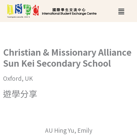
跳
Main
至
Menu
主
要
內
Christian & Missionary Alliance
容
Sun Kei Secondary School
Oxford, UK
遊學分享
AU Hing Yu, Emily