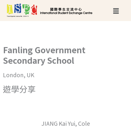
跳
Main
至
Menu
主
要
內
Fanling Government
容
Secondary School
London, UK
遊學分享
JIANG Kai Yui, Cole