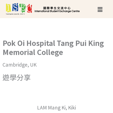
跳
Main
至
Menu
主
要
內
Pok Oi Hospital Tang Pui King
容
Memorial College
Cambridge, UK
遊學分享
LAM Mang Ki, Kiki