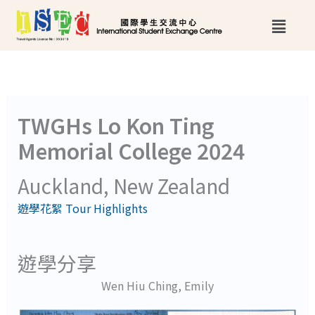
跳
Main
至
Menu
主
要
內
TWGHs Lo Kon Ting
容
Memorial College 2024
Auckland, New Zealand
遊學花絮 Tour Highlights
遊學分享
Wen Hiu Ching, Emily