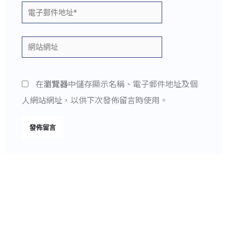
電
子
郵
網
件
站
地
網
在
瀏覽器
中儲存顯示名稱、電子郵件地址及個
址
址
人網站網址，以供下次發佈留言時使用。
*
Alternative: