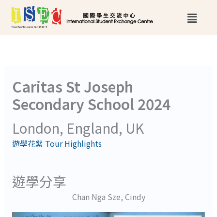
跳
Main
至
Menu
主
要
內
Caritas St Joseph
容
Secondary School 2024
London, England, UK
遊學花絮 Tour Highlights
遊學分享
Chan Nga Sze, Cindy