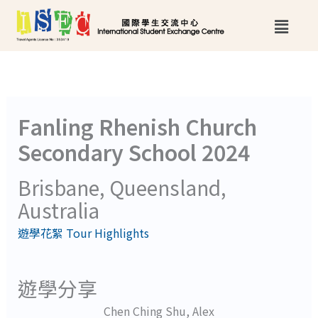
跳
Main
至
Menu
主
要
內
Fanling Rhenish Church
容
Secondary School 2024
Brisbane, Queensland,
Australia
遊學花絮 Tour Highlights
遊學分享
Chen Ching Shu, Alex