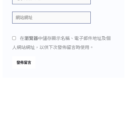
子
郵
網
件
站
地
網
在
瀏覽器
中儲存顯示名稱、電子郵件地址及個
址
址
人網站網址，以供下次發佈留言時使用。
*
Alternative: