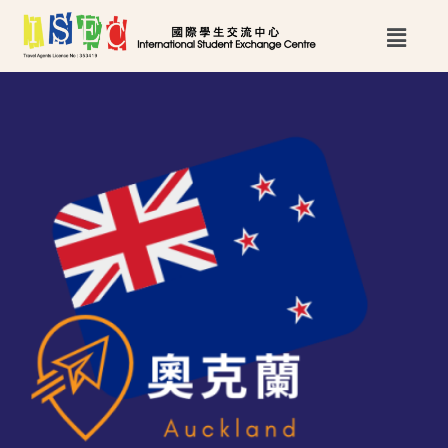
跳
Main
至
Menu
主
要
內
容