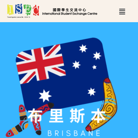
跳
Main
至
Menu
主
要
內
容