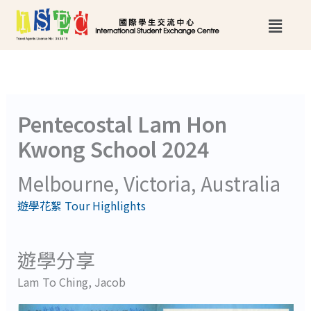
跳
Main
至
Menu
主
要
內
Pentecostal Lam Hon
容
Kwong School 2024
Melbourne, Victoria, Australia
遊學花絮 Tour Highlights
遊學分享
Lam To Ching, Jacob