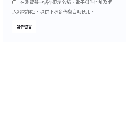
在
瀏覽器
中儲存顯示名稱、電子郵件地址及個
址
址
人網站網址，以供下次發佈留言時使用。
*
Alternative: