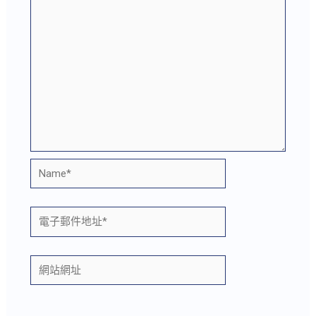
Name*
電
子
郵
網
件
站
地
網