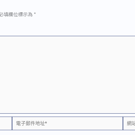
必填欄位標示為
*
電
網
子
站