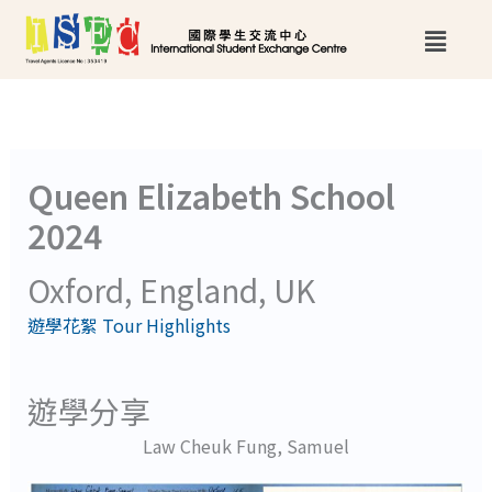
跳
Main
至
Menu
主
要
內
Queen Elizabeth School
容
2024
Oxford, England, UK
遊學花絮 Tour Highlights
遊學分享
Law Cheuk Fung, Samuel