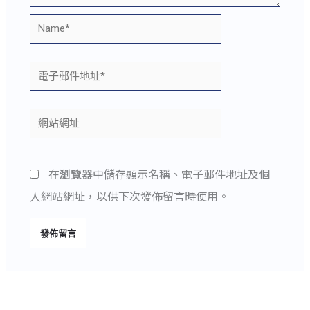
Name*
電
子
郵
網
件
站
地
網
在
瀏覽器
中儲存顯示名稱、電子郵件地址及個
址
址
人網站網址，以供下次發佈留言時使用。
*
Alternative: