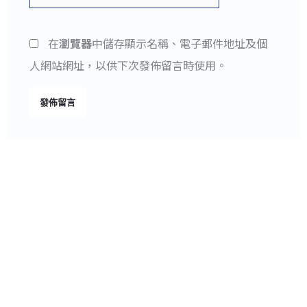
件
站
地
網
在
瀏覽器
中儲存顯示名稱、電子郵件地址及個
址
址
人網站網址，以供下次發佈留言時使用。
*
Alternative: