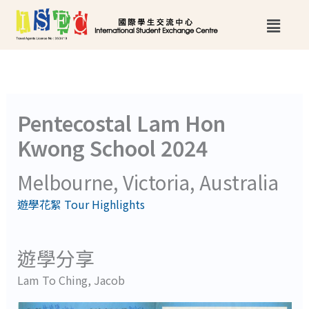
跳
Main
至
Menu
主
要
內
Pentecostal Lam Hon
容
Kwong School 2024
Melbourne, Victoria, Australia
遊學花絮 Tour Highlights
遊學分享
Lam To Ching, Jacob