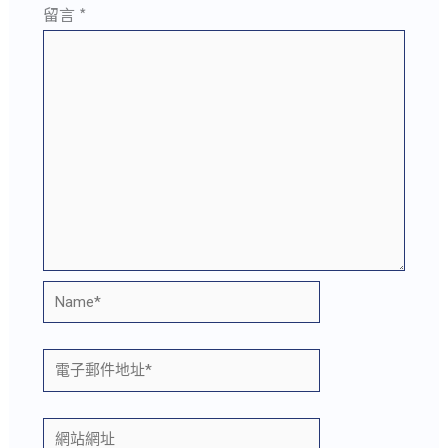
留言
*
Name*
電
子
郵
網