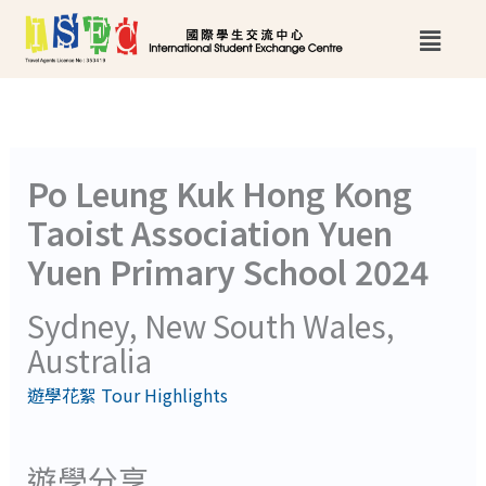
跳
Main
至
Menu
主
要
內
Po Leung Kuk Hong Kong
容
Taoist Association Yuen
Yuen Primary School 2024
Sydney, New South Wales,
Australia
遊學花絮 Tour Highlights
遊學分享