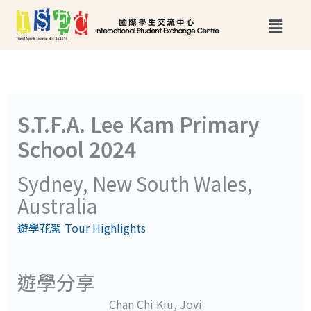
跳
Main
至
Menu
主
要
內
S.T.F.A. Lee Kam Primary
容
School 2024
Sydney, New South Wales,
Australia
遊學花絮 Tour Highlights
遊學分享
Chan Chi Kiu, Jovi