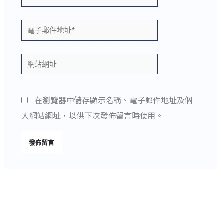
電
子
郵
網
件
站
地
網
在
瀏覽器
中儲存顯示名稱、電子郵件地址及個
址
址
人網站網址，以供下次發佈留言時使用。
*
Alternative: