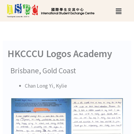
跳
Main
至
Menu
主
要
內
HKCCCU Logos Academy
容
Brisbane, Gold Coast
Chan Long Yi, Kylie