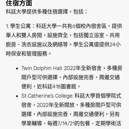
St Catherine’s College: 科廷大學首個學院式
宿舍，2022年全新開放，多種房間戶型可供
選擇，內部設施完善，周邊交通便利。另有
學業輔導、每週7/14/21的包餐、定期學術活
動等，豐富你的校園宿舍生活。
Vickery House: 坐擁花園精緻，有家具齊全
的6室或8室單元可供選擇，銜接科廷校園東
南角，近坎寧學院。
Kurrajong Village: 位於科廷校園西側，對面
就是Waterford購物中心，有2/6/8室公寓及
單人/雙人套間可供選擇。
Erica Underwood House: 與科廷主校區僅一
街之隔，毗鄰連鎖超市及多家餐廳，為學生
提供了極為便利的居住環境。