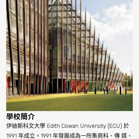
學校簡介
伊迪斯科文大學 Edith Cowan University (ECU) 於
1991 年成立。1991 年發展成為一所集商科、傳 媒、
IT、工程、護理、心理、教育和醫學為一體的綜合
性國立大學，並以澳洲 第一位當選的女國會議員
Edith Dircksey Cowan 女士的名字而命名。
學術領域
伊迪斯科文大學為學生提供優質的本科、碩士和博
士等 330 個多種不同層次的課程，所授學歷國際認
可，其課程均由行業機構參與共同開發，因此很多
課程都經相關行 業專業認證。 ECU 非常注重畢業
生的就業技能，大多數課程包含企業實習。大學在