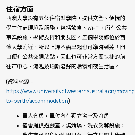
to-perth/accommodation
)
單人套房，單位內有獨立浴室及廚房
宿舍提供遊戲室，燒烤場、洗衣房等設施，
學生亦可以免費使用只有一街之隔的大學健
身房及室內運動
宿舍自設飯堂，定時為學生提供一日三餐
24小時保安設施，所有宿舍大堂及房間均需
拍智能卡進入
全年費用為19450澳元（2月16日-11月24
日），另外還有迎新費450澳元、上網費200
澳元（每學期）、大學俱樂部會員資格70澳
元（每學期）、終身格魯吉亞網絡會員100澳
元、建築稅300澳元（不適用於交換生）、
應急費（可退）600澳元。